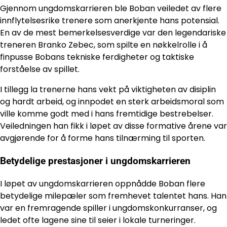
Gjennom ungdomskarrieren ble Boban veiledet av flere
innflytelsesrike trenere som anerkjente hans potensial.
En av de mest bemerkelsesverdige var den legendariske
treneren Branko Zebec, som spilte en nøkkelrolle i å
finpusse Bobans tekniske ferdigheter og taktiske
forståelse av spillet.
I tillegg la trenerne hans vekt på viktigheten av disiplin
og hardt arbeid, og innpodet en sterk arbeidsmoral som
ville komme godt med i hans fremtidige bestrebelser.
Veiledningen han fikk i løpet av disse formative årene var
avgjørende for å forme hans tilnærming til sporten.
Betydelige prestasjoner i ungdomskarrieren
I løpet av ungdomskarrieren oppnådde Boban flere
betydelige milepæler som fremhevet talentet hans. Han
var en fremragende spiller i ungdomskonkurranser, og
ledet ofte lagene sine til seier i lokale turneringer.