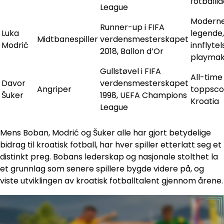
fotballid
League
Modern
Runner-up i FIFA
Luka
legende,
Midtbanespiller
verdensmesterskapet
Modrić
innflytel
2018, Ballon d’Or
playmak
Gullstøvel i FIFA
All-time
Davor
verdensmesterskapet
Angriper
toppsco
Šuker
1998, UEFA Champions
Kroatia
League
Mens Boban, Modrić og Šuker alle har gjort betydelige
bidrag til kroatisk fotball, har hver spiller etterlatt seg et
distinkt preg. Bobans lederskap og nasjonale stolthet la
et grunnlag som senere spillere bygde videre på, og
viste utviklingen av kroatisk fotballtalent gjennom årene.