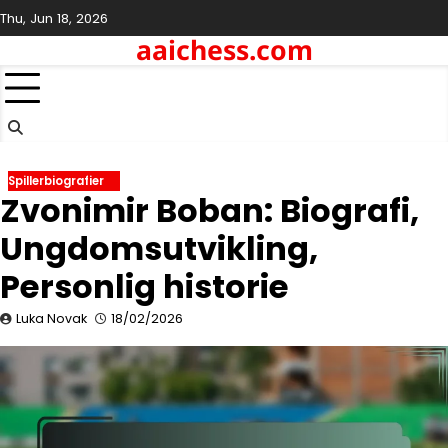
Skip
Thu, Jun 18, 2026
to
aaichess.com
content
Spillerbiografier
Zvonimir Boban: Biografi,
Ungdomsutvikling,
Personlig historie
Luka Novak
18/02/2026