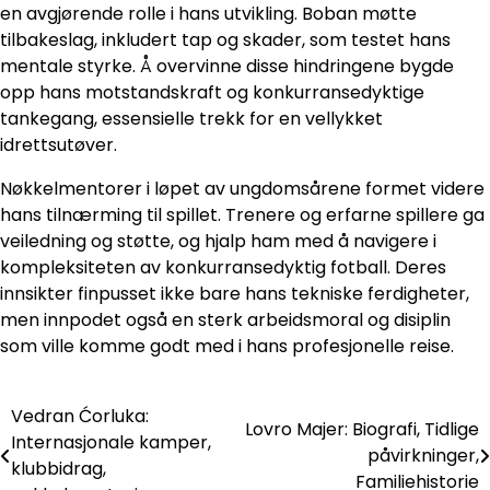
en avgjørende rolle i hans utvikling. Boban møtte
tilbakeslag, inkludert tap og skader, som testet hans
mentale styrke. Å overvinne disse hindringene bygde
opp hans motstandskraft og konkurransedyktige
tankegang, essensielle trekk for en vellykket
idrettsutøver.
Nøkkelmentorer i løpet av ungdomsårene formet videre
hans tilnærming til spillet. Trenere og erfarne spillere ga
veiledning og støtte, og hjalp ham med å navigere i
kompleksiteten av konkurransedyktig fotball. Deres
innsikter finpusset ikke bare hans tekniske ferdigheter,
men innpodet også en sterk arbeidsmoral og disiplin
som ville komme godt med i hans profesjonelle reise.
Vedran Ćorluka:
Post
Lovro Majer: Biografi, Tidlige
Internasjonale kamper,
påvirkninger,
navigation
klubbidrag,
Familiehistorie