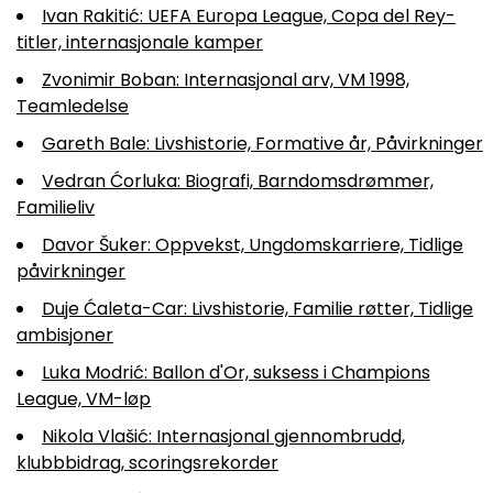
Ivan Rakitić: UEFA Europa League, Copa del Rey-
titler, internasjonale kamper
Zvonimir Boban: Internasjonal arv, VM 1998,
Teamledelse
Gareth Bale: Livshistorie, Formative år, Påvirkninger
Vedran Ćorluka: Biografi, Barndomsdrømmer,
Familieliv
Davor Šuker: Oppvekst, Ungdomskarriere, Tidlige
påvirkninger
Duje Ćaleta-Car: Livshistorie, Familie røtter, Tidlige
ambisjoner
Luka Modrić: Ballon d'Or, suksess i Champions
League, VM-løp
Nikola Vlašić: Internasjonal gjennombrudd,
klubbbidrag, scoringsrekorder