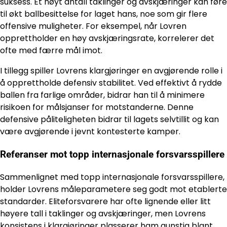
suksess. Et høyt antall taklinger og avskjæringer kan føre
til økt ballbesittelse for laget hans, noe som gir flere
offensive muligheter. For eksempel, når Lovren
opprettholder en høy avskjæringsrate, korrelerer det
ofte med færre mål imot.
I tillegg spiller Lovrens klargjøringer en avgjørende rolle i
å opprettholde defensiv stabilitet. Ved effektivt å rydde
ballen fra farlige områder, bidrar han til å minimere
risikoen for målsjanser for motstanderne. Denne
defensive påliteligheten bidrar til lagets selvtillit og kan
være avgjørende i jevnt kontesterte kamper.
Referanser mot topp internasjonale forsvarsspillere
Sammenlignet med topp internasjonale forsvarsspillere,
holder Lovrens måleparametere seg godt mot etablerte
standarder. Eliteforsvarere har ofte lignende eller litt
høyere tall i taklinger og avskjæringer, men Lovrens
konsistens i klargjøringer plasserer ham gunstig blant