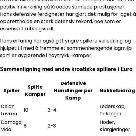
positiv innvirkning på Kroatias samlede prestasjoner.
Hans defensive ferdigheter har gjort det mulig for laget å
opprettholde en sterk defensiv rekord, noe som er
essensielt i utslagsspill.
Hans erfaring har også gitt yngre spillere veiledning, og
hjulpet til med å fremme et sammenhengende lagmiljø
som er avgjørende i høytrykk-kamper.
Sammenligning med andre kroatiske spillere i Euro
Defensive
Spilte
Spiller
Handlinger per
Nøkkelbidrag
Kamper
Kamp
Dejan
Lederskap,
10
3-4
Lovren
Taklinger
Domagoj
Hoder,
8
2-3
Vida
Klargjøringer