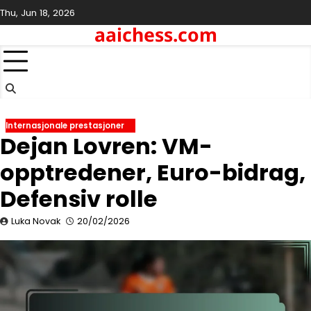
Skip
Thu, Jun 18, 2026
to
aaichess.com
content
Internasjonale prestasjoner
Dejan Lovren: VM-
opptredener, Euro-bidrag,
Defensiv rolle
Luka Novak
20/02/2026