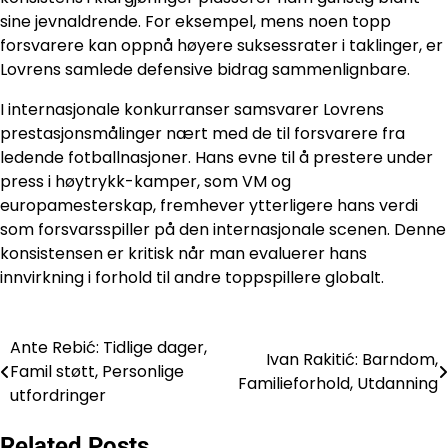
sine jevnaldrende. For eksempel, mens noen topp
forsvarere kan oppnå høyere suksessrater i taklinger, er
Lovrens samlede defensive bidrag sammenlignbare.
I internasjonale konkurranser samsvarer Lovrens
prestasjonsmålinger nært med de til forsvarere fra
ledende fotballnasjoner. Hans evne til å prestere under
press i høytrykk-kamper, som VM og
europamesterskap, fremhever ytterligere hans verdi
som forsvarsspiller på den internasjonale scenen. Denne
konsistensen er kritisk når man evaluerer hans
innvirkning i forhold til andre toppspillere globalt.
Ante Rebić: Tidlige dager,
Post
Ivan Rakitić: Barndom,
Famil støtt, Personlige
Familieforhold, Utdanning
navigation
utfordringer
Related Posts