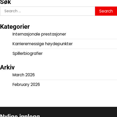
Søk
Search
for:
Kategorier
Internasjonale prestasjoner
Karrieremessige høydepunkter
Spillerbiografier
Arkiv
March 2026
February 2026
Nylige innlegg