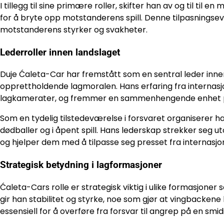
I tillegg til sine primære roller, skifter han av og til til
for å bryte opp motstanderens spill. Denne tilpasningsev
motstanderens styrker og svakheter.
Lederroller innen landslaget
Duje Ćaleta-Car har fremstått som en sentral leder innen 
opprettholdende lagmoralen. Hans erfaring fra internas
lagkamerater, og fremmer en sammenhengende enhet 
Som en tydelig tilstedeværelse i forsvaret organiserer han
dødballer og i åpent spill. Hans lederskap strekker seg 
og hjelper dem med å tilpasse seg presset fra internasjon
Strategisk betydning i lagformasjoner
Ćaleta-Cars rolle er strategisk viktig i ulike formasjoner
gir han stabilitet og styrke, noe som gjør at vingbackene 
essensiell for å overføre fra forsvar til angrep på en smi