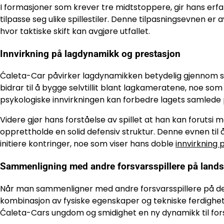
I formasjoner som krever tre midtstoppere, gir hans erfari
tilpasse seg ulike spillestiler. Denne tilpasningsevnen er
hvor taktiske skift kan avgjøre utfallet.
Innvirkning på lagdynamikk og prestasjon
Ćaleta-Car påvirker lagdynamikken betydelig gjennom si
bidrar til å bygge selvtillit blant lagkameratene, noe so
psykologiske innvirkningen kan forbedre lagets samlede pr
Videre gjør hans forståelse av spillet at han kan forutsi
opprettholde en solid defensiv struktur. Denne evnen til å 
initiere kontringer, noe som viser hans doble
innvirkning 
Sammenligning med andre forsvarsspillere på lands
Når man sammenligner med andre forsvarsspillere på det k
kombinasjon av fysiske egenskaper og tekniske ferdigheter
Ćaleta-Cars ungdom og smidighet en ny dynamikk til for