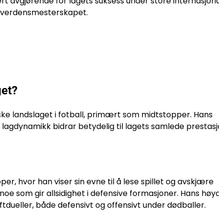
t avgjørende for lagets suksess under store internasjon
A verdensmesterskapet.
get?
iske landslaget i fotball, primært som midtstopper. Hans
 lagdynamikk bidrar betydelig til lagets samlede prestasj
, hvor han viser sin evne til å lese spillet og avskjære
 noe som gir allsidighet i defensive formasjoner. Hans høy
ftdueller, både defensivt og offensivt under dødballer.