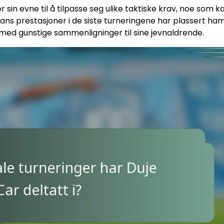
r sin evne til å tilpasse seg ulike taktiske krav, noe som k
Hans prestasjoner i de siste turneringene har plassert h
e med gunstige sammenligninger til sine jevnaldrende.