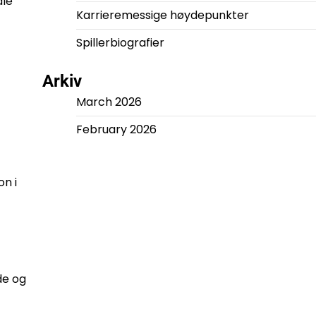
ale
Karrieremessige høydepunkter
Spillerbiografier
Arkiv
March 2026
February 2026
on i
de og