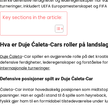
sterke defensive ferdigheter og lederegenskaper har vær
turneringer, inkludert UEFA Europamesterskapet og FIF
Key sections in the article:
Hva er Duje Ćaleta-Cars roller på landsla
Duje Ćaleta
-Car spiller en avgjørende rolle på det kroat
defensive ferdigheter, lederegenskaper og forståelse for
internasjonale turneringer
.
Defensive posisjoner spilt av Duje Ćaleta-Car
Ćaleta-Car inntar hovedsakelig posisjonen som midtstopper
pasninger. Han er også i stand til å spille som høyreback,
fysikk gjør ham til en formidabel tilstedeværelse under lu