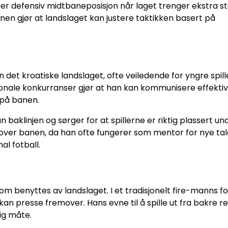
 en mer defensiv midtbaneposisjon når laget trenger ekstra s
nen gjør at landslaget kan justere taktikken basert på
det kroatiske landslaget, ofte veiledende for yngre spill
jonale konkurranser gjør at han kan kommunisere effekti
på banen.
 baklinjen og sørger for at spillerne er riktig plassert un
utover banen, da han ofte fungerer som mentor for nye tal
al fotball.
 som benyttes av landslaget. I et tradisjonelt fire-manns f
kan presse fremover. Hans evne til å spille ut fra bakre r
dig måte.