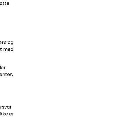
tøtte
ere og
vt med
der
enter,
orsvar
ekke er