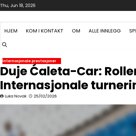
Skip
Thu, Jun 18, 2026
to
content
HJEM
KOM I KONTAKT
OM
ALLE INNLEGG
SP
Internasjonale prestasjoner
Duje Ćaleta-Car: Rolle
Internasjonale turner
Luka Novak
25/02/2026