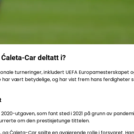
 Ćaleta-Car deltatt i?
sjonale turneringer, inkludert UEFA Europamesterskapet o
 har vært betydelige, og har vist frem hans ferdigheter
t
i 2020-utgaven, som fant sted i 2021 på grunn av pandemi
rerte om den prestisjetunge tittelen.
 og Ćaleta-Car spilte en avgjørende rolle i forsvaret. Ha