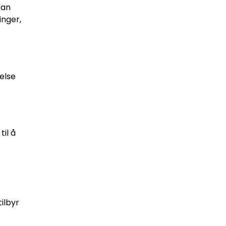
kan
inger,
else
til å
ilbyr