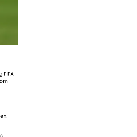
g FIFA
 som
en.
ns