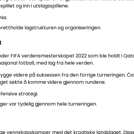
llet og inn i utslagsspillene.
ia.
prettholde lagstrukturen og organiseringen.
t
under FIFA verdensmesterskapet 2022 som ble holdt i Qata
asjonal fotball, med lag fra hele verden.
gge videre på suksessen fra den forrige turneringen. Ća
 laget søkte å komme videre gjennom rundene.
efensive strategi.
inger var tydelig gjennom hele turneringen.
 mange vennskapskamper med det kroatiske landslaget. Diss