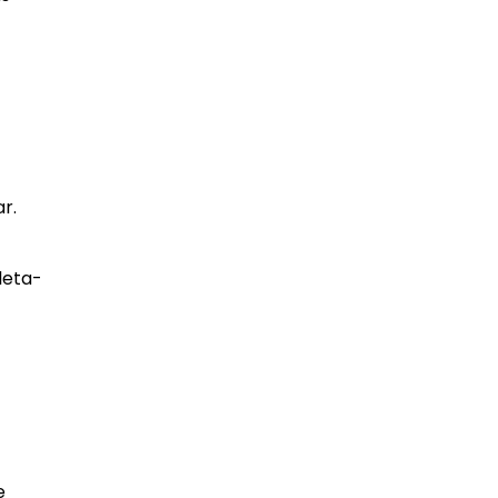
r.
leta-
e