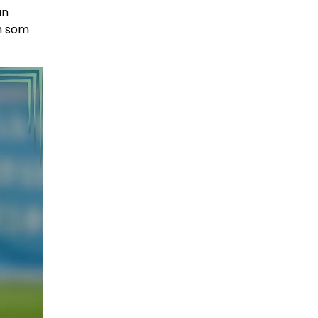
an
am som