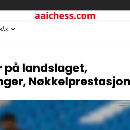
aaichess.com
RÅK
r på landslaget,
inger, Nøkkelprestasjo