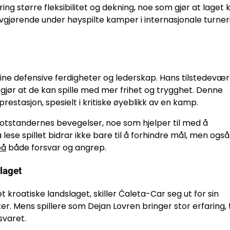
ng større fleksibilitet og dekning, noe som gjør at laget 
 avgjørende under høyspilte kamper i internasjonale turner
ne defensive ferdigheter og lederskap. Hans tilstedevær
m gjør at de kan spille med mer frihet og trygghet. Denne
estasjon, spesielt i kritiske øyeblikk av en kamp.
 motstandernes bevegelser, noe som hjelper til med å
lese spillet bidrar ikke bare til å forhindre mål, men også 
på
både forsvar og angrep.
laget
roatiske landslaget, skiller Ćaleta-Car seg ut for sin
. Mens spillere som Dejan Lovren bringer stor erfaring, t
svaret.