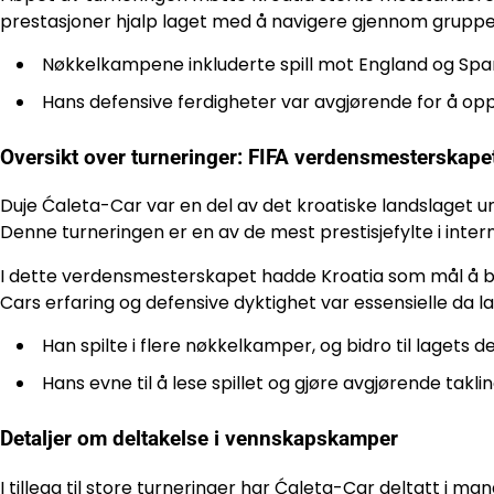
prestasjoner hjalp laget med å navigere gjennom gruppespi
Nøkkelkampene inkluderte spill mot England og Span
Hans defensive ferdigheter var avgjørende for å op
Oversikt over turneringer: FIFA verdensmesterskape
Duje Ćaleta-Car var en del av det kroatiske landslaget 
Denne turneringen er en av de mest prestisjefylte i intern
I dette verdensmesterskapet hadde Kroatia som mål å by
Cars erfaring og defensive dyktighet var essensielle da
Han spilte i flere nøkkelkamper, og bidro til lagets d
Hans evne til å lese spillet og gjøre avgjørende takl
Detaljer om deltakelse i vennskapskamper
I tillegg til store turneringer har Ćaleta-Car deltatt i